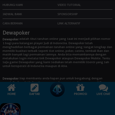
HUBUNGI KAMI
VIDEO TUTORIAL
JADWAL BANK
SPONSORSHIP
CARA BERMAIN
LINK ALTERNATIF
Dewapoker
adalah situs taruhan online yang saat ini menjadi pilihan nomor
Dewapoker
1 bagi para kalangan player judi di Indonesia. Dewapoker telah
menghadirkan berbagai permainan taruhan online yang sangat lengkap dan
memiliki kualitas terbaik seperti slot online, poker, casino, tembak ikan dan
masih banyak lagi permainan lainnya. Anda bisa memainkannya dengan
melakukan login melalui link Dewapoker ataupun Dewapoker Mobile. Tentu
saja game Dewapoker yang kami sediakan telah memiliki lisensi yang sah
untuk beroperasi di Indonesia maupun di Asia.
siap membantu anda kapan pun untuk bergabung dengan
Dewapoker
mendaftarkan diri kalian secara aman dan nyaman dengan memastikan
pengisian formulir pendaftaran yang sudah disediakan dengan benar. Situs
dewapoker terpercaya di Indonesia telah memiliki server dari beberapa
negara di luar negeri dengan tingkat pengamanan data yang tinggi,
HOME
DAFTAR
PROMOSI
LIVE CHAT
sehingga data dari para player akan terjaga keamanannya, player tentunya
akan bertransaksi tanpa merasa khawatir dan bisa bermain judi online
dengan santai dan aman.
Dewapoker : Situs Judi Online No. 1 Indonesia,