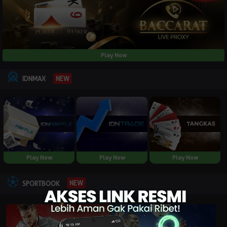
Play Now
NEW
IDNMAX
Play Now
Play Now
Play Now
NEW
SPORTBOOK