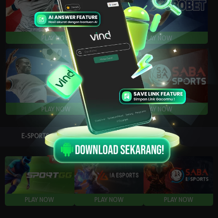
E-SPORTS