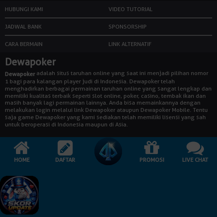
HUBUNGI KAMI
VIDEO TUTORIAL
JADWAL BANK
SPONSORSHIP
CARA BERMAIN
LINK ALTERNATIF
Dewapoker
adalah situs taruhan online yang saat ini menjadi pilihan nomor
Dewapoker
1 bagi para kalangan player judi di Indonesia. Dewapoker telah
menghadirkan berbagai permainan taruhan online yang sangat lengkap dan
memiliki kualitas terbaik seperti slot online, poker, casino, tembak ikan dan
masih banyak lagi permainan lainnya. Anda bisa memainkannya dengan
melakukan login melalui link Dewapoker ataupun Dewapoker Mobile. Tentu
saja game Dewapoker yang kami sediakan telah memiliki lisensi yang sah
untuk beroperasi di Indonesia maupun di Asia.
siap membantu anda kapan pun untuk bergabung dengan
Dewapoker
mendaftarkan diri kalian secara aman dan nyaman dengan memastikan
HOME
DAFTAR
PROMOSI
LIVE CHAT
pengisian formulir pendaftaran yang sudah disediakan dengan benar. Situs
dewapoker terpercaya di Indonesia telah memiliki server dari beberapa
negara di luar negeri dengan tingkat pengamanan data yang tinggi,
sehingga data dari para player akan terjaga keamanannya, player tentunya
akan bertransaksi tanpa merasa khawatir dan bisa bermain judi online
dengan santai dan aman.
Dewapoker : Situs Judi Online No. 1 Indonesia,