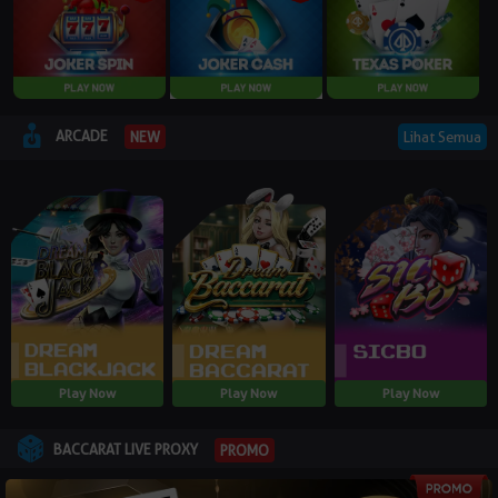
ARCADE
Lihat Semua
NEW
Play Now
Play Now
Play Now
BACCARAT LIVE PROXY
PROMO