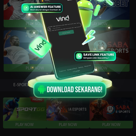
E-SPORTS