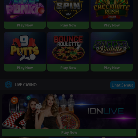
Play Now
Play Now
Play Now
Play Now
Play Now
Play Now
LIVE CASINO
Lihat Semua
Play Now