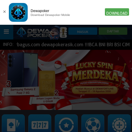
×
Dewapoker
DOWNLOAD
Download Dewapoker Mobile
rbagus.com dewapokerasik.com !!!BCA BNI BRI BSI CIMB DA
INFO:
HOME
POKER
SLOT GAME
IDN E-LOTTERY
NEW
NEW
SPORTBOOK
LIVE CASINO
IDNLIVE
NEW
TOGEL
ESPORTS
ARCADE
NEW
NEW
NEW
TEMBAK IKAN
IDNRAFFLE
IDNTRADE