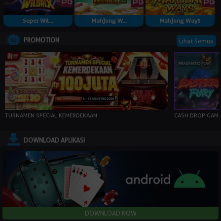
Super Wil...
Mahjong W...
Mahjong Ways
PROMOTION
Lihat Semua
TURNAMEN SPECIAL KEMERDEKAAN
CASH DROP GAME
DOWNLOAD APLIKASI