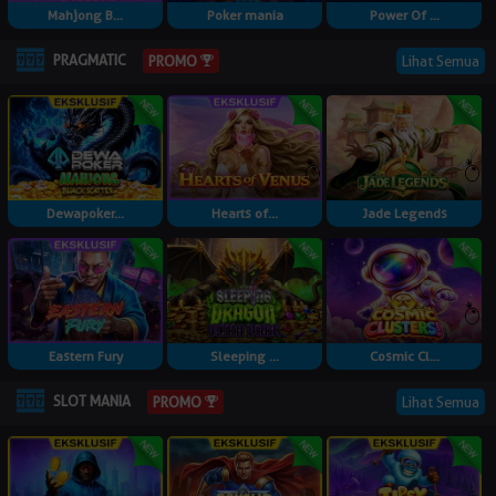
Mahjong B...
Poker mania
Power Of ...
PRAGMATIC
Lihat Semua
PROMO
Dewapoker...
Hearts of...
Jade Legends
Eastern Fury
Sleeping ...
Cosmic Cl...
SLOT MANIA
Lihat Semua
PROMO