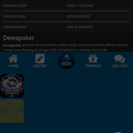
HUBUNGI KAMI
VIDEO TUTORIAL
JADWAL BANK
SPONSORSHIP
CARA BERMAIN
LINK ALTERNATIF
Dewapoker
adalah situs taruhan online yang saat ini menjadi pilihan nomor
Dewapoker
1 bagi para kalangan player judi di Indonesia. Dewapoker telah
menghadirkan berbagai permainan taruhan online yang sangat lengkap dan
memiliki kualitas terbaik seperti slot online, poker, casino, tembak ikan dan
masih banyak lagi permainan lainnya. Anda bisa memainkannya dengan
HOME
DAFTAR
PROMOSI
LIVE CHAT
melakukan login melalui link Dewapoker ataupun Dewapoker Mobile. Tentu
saja game Dewapoker yang kami sediakan telah memiliki lisensi yang sah
untuk beroperasi di Indonesia maupun di Asia.
siap membantu anda kapan pun untuk bergabung dengan
Dewapoker
mendaftarkan diri kalian secara aman dan nyaman dengan memastikan
pengisian formulir pendaftaran yang sudah disediakan dengan benar. Situs
dewapoker terpercaya di Indonesia telah memiliki server dari beberapa
negara di luar negeri dengan tingkat pengamanan data yang tinggi,
sehingga data dari para player akan terjaga keamanannya, player tentunya
akan bertransaksi tanpa merasa khawatir dan bisa bermain judi online
dengan santai dan aman.
Dewapoker : Situs Judi Online No. 1 Indonesia,