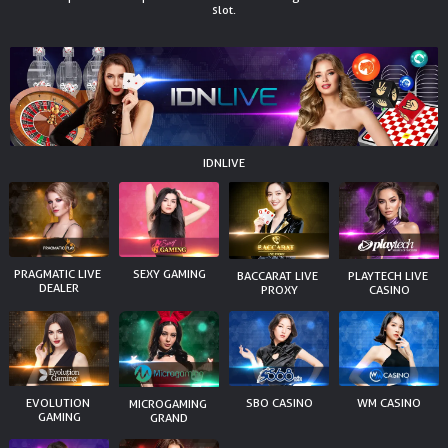
slot.
NEW
TANGKAS
RTP
DEPOSIT
WITHDRAW
IDNLIVE
PROMOSI
DOWNLOAD APLIKASI
PRAGMATIC LIVE 
SEXY GAMING
BACCARAT LIVE 
PLAYTECH LIVE 
DEALER
PROXY
CASINO
REFERRAL
JACKPOT
VIP MEMBER
EVOLUTION 
SBO CASINO
WM CASINO
MICROGAMING 
GAMING
GRAND
HUBUNGI KAMI