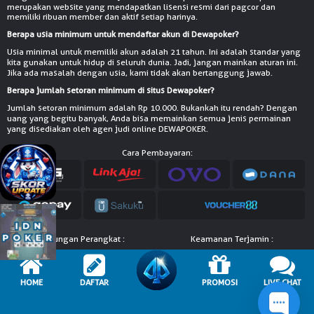
merupakan website yang mendapatkan lisensi resmi dari pagcor dan
memiliki ribuan member dan aktif setiap harinya.
Berapa usia minimum untuk mendaftar akun di Dewapoker?
Usia minimal untuk memiliki akun adalah 21 tahun. Ini adalah standar yang
kita gunakan untuk hidup di seluruh dunia. Jadi, jangan mainkan aturan ini.
Jika ada masalah dengan usia, kami tidak akan bertanggung jawab.
Berapa jumlah setoran minimum di situs Dewapoker?
Jumlah setoran minimum adalah Rp 10.000. Bukankah itu rendah? Dengan
uang yang begitu banyak, Anda bisa memainkan semua jenis permainan
yang disediakan oleh agen judi online DEWAPOKER.
Cara Pembayaran:
Dukungan Perangkat :
Keamanan Terjamin :
HOME
DAFTAR
PROMOSI
LIVE CHAT
© Copyright 2026 dewapokercure.net - All right reserved | 18+