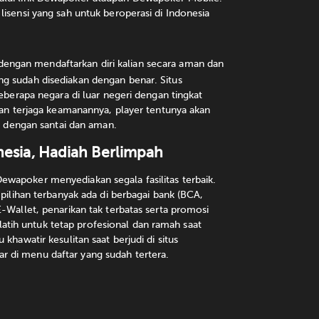
isensi yang sah untuk beroperasi di Indonesia
ngan mendaftarkan diri kalian secara aman dan
g sudah disediakan dengan benar. Situs
eberapa negara di luar negeri dengan tingkat
kan terjaga keamanannya, player tentunya akan
e dengan santai dan aman.
nesia, Hadiah Berlimpah
wapoker menyediakan segala fasilitas terbaik.
pilihan terbanyak ada di berbagai bank (BCA,
-Wallet, penarikan tak terbatas serta promosi
ilatih untuk tetap profesional dan ramah saat
hawatir kesulitan saat berjudi di situs
 di menu daftar yang sudah tertera.