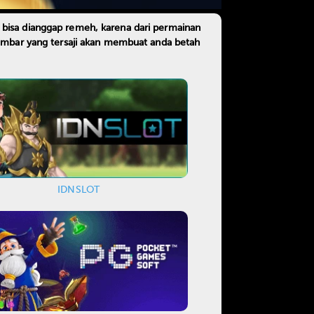
k bisa dianggap remeh, karena dari permainan
ambar yang tersaji akan membuat anda betah
IDNSLOT