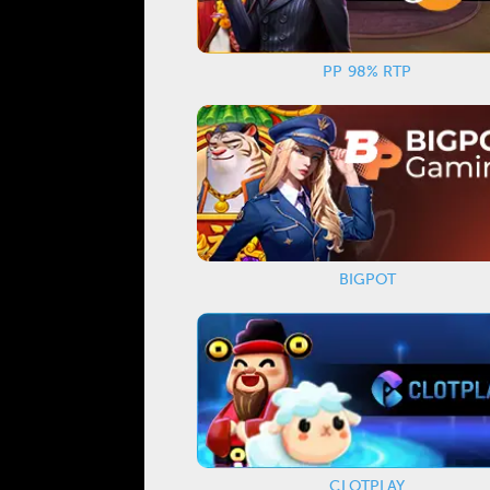
PP 98% RTP
BIGPOT
CLOTPLAY