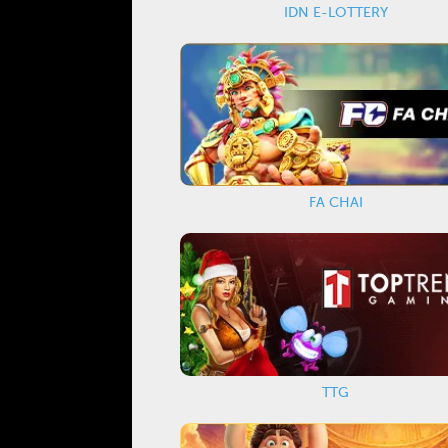
IDN E-LOTTERY
FA CHAI
TTG