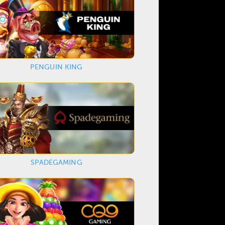
PENGUIN KING
SPADEGAMING