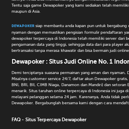
Tentu saja game Dewapoker yang kami sediakan telah memiliki l
maupun di Asia.
siap membantu anda kapan pun untuk bergabung de
Dewapoker
nyaman dengan memastikan pengisian formulir pendaftaran yan
dewapoker terpercaya di Indonesia telah memiliki server dari b
pengamanan data yang tinggi, sehingga data dari para player a
bertransaksi tanpa merasa khawatir dan bisa bermain judi onlin
Dewapoker : Situs Judi Online No. 1 Indo
Demi terciptanya suasana permainan yang aman dan nyaman, De
Misalnya customer service 24/7, daftar akun Dewapoker gratis, 
BNI, BRI, BII, CIMB Niaga, Danamon dan Mandiri) dan setoran E
menarik. Situs taruhan online terpercaya di Indonesia ini juga d
melayani pelanggan selama 24 jam. Karenanya, Anda tidak perlu k
Dewapoker. Bergabunglah bersama kami dengan cara mendaftar
FAQ - Situs Terpercaya Dewapoker