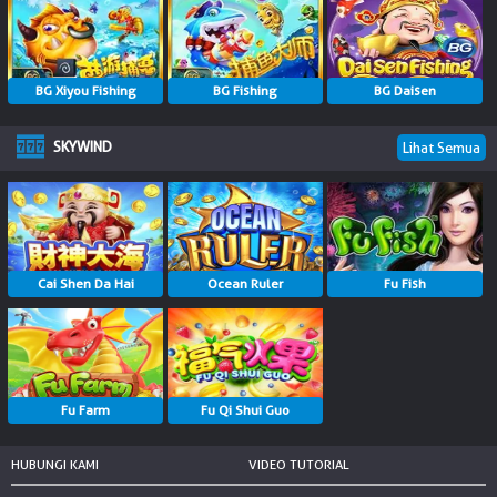
BG Xiyou Fishing
BG Fishing
BG Daisen
SKYWIND
Lihat Semua
Cai Shen Da Hai
Ocean Ruler
Fu Fish
Fu Farm
Fu Qi Shui Guo
HUBUNGI KAMI
VIDEO TUTORIAL