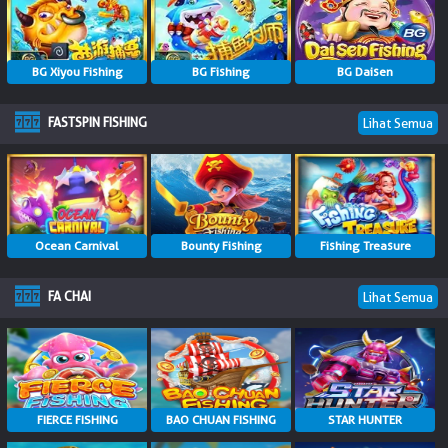
NEW
TANGKAS
RTP
BG Xiyou Fishing
BG Fishing
BG Daisen
DEPOSIT
FASTSPIN FISHING
Lihat Semua
WITHDRAW
PROMOSI
Ocean Carnival
Bounty Fishing
Fishing Treasure
DOWNLOAD APLIKASI
REFERRAL
FA CHAI
Lihat Semua
JACKPOT
VIP MEMBER
FIERCE FISHING
BAO CHUAN FISHING
STAR HUNTER
HUBUNGI KAMI