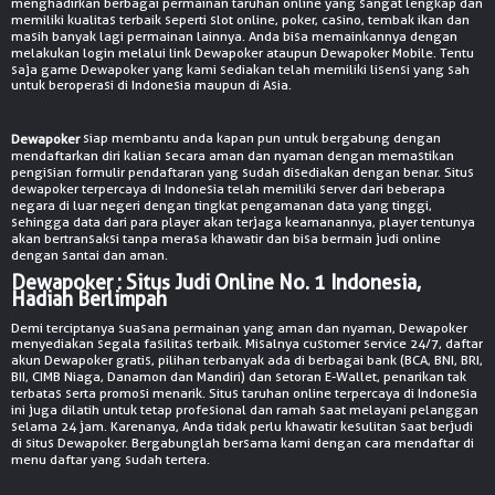
menghadirkan berbagai permainan taruhan online yang sangat lengkap dan
© Copyright 2026 dewapokercure.net - All right reserved | 18+
memiliki kualitas terbaik seperti slot online, poker, casino, tembak ikan dan
masih banyak lagi permainan lainnya. Anda bisa memainkannya dengan
melakukan login melalui link Dewapoker ataupun Dewapoker Mobile. Tentu
VIDEO QRIS BCA
saja game Dewapoker yang kami sediakan telah memiliki lisensi yang sah
untuk beroperasi di Indonesia maupun di Asia.
siap membantu anda kapan pun untuk bergabung dengan
Dewapoker
mendaftarkan diri kalian secara aman dan nyaman dengan memastikan
pengisian formulir pendaftaran yang sudah disediakan dengan benar. Situs
dewapoker terpercaya di Indonesia telah memiliki server dari beberapa
negara di luar negeri dengan tingkat pengamanan data yang tinggi,
sehingga data dari para player akan terjaga keamanannya, player tentunya
akan bertransaksi tanpa merasa khawatir dan bisa bermain judi online
dengan santai dan aman.
Dewapoker : Situs Judi Online No. 1 Indonesia,
Hadiah Berlimpah
VIDEO DEPO QR GOPAY
Demi terciptanya suasana permainan yang aman dan nyaman, Dewapoker
menyediakan segala fasilitas terbaik. Misalnya customer service 24/7, daftar
akun Dewapoker gratis, pilihan terbanyak ada di berbagai bank (BCA, BNI, BRI,
BII, CIMB Niaga, Danamon dan Mandiri) dan setoran E-Wallet, penarikan tak
terbatas serta promosi menarik. Situs taruhan online terpercaya di Indonesia
ini juga dilatih untuk tetap profesional dan ramah saat melayani pelanggan
selama 24 jam. Karenanya, Anda tidak perlu khawatir kesulitan saat berjudi
di situs Dewapoker. Bergabunglah bersama kami dengan cara mendaftar di
menu daftar yang sudah tertera.