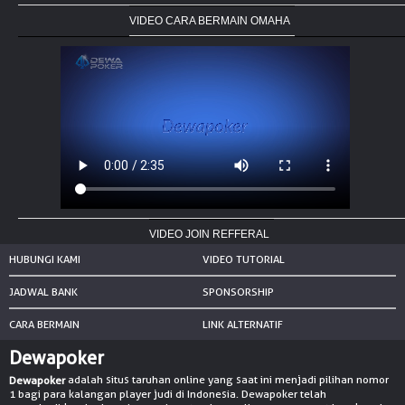
VIDEO CARA BERMAIN OMAHA
NEW
TANGKAS
RTP
DEPOSIT
WITHDRAW
PROMOSI
DOWNLOAD APLIKASI
VIDEO JOIN REFFERAL
HUBUNGI KAMI
VIDEO TUTORIAL
REFERRAL
JADWAL BANK
SPONSORSHIP
JACKPOT
CARA BERMAIN
LINK ALTERNATIF
VIP MEMBER
Dewapoker
adalah situs taruhan online yang saat ini menjadi pilihan nomor
Dewapoker
HUBUNGI KAMI
1 bagi para kalangan player judi di Indonesia. Dewapoker telah