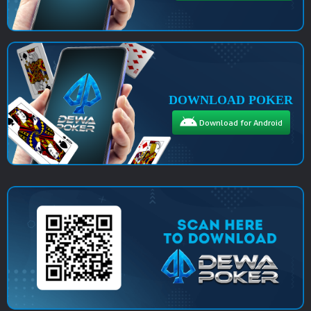
NEW
TANGKAS
RTP
DEPOSIT
DOWNLOAD POKER
WITHDRAW
Download for Android
PROMOSI
DOWNLOAD APLIKASI
REFERRAL
JACKPOT
VIP MEMBER
HUBUNGI KAMI